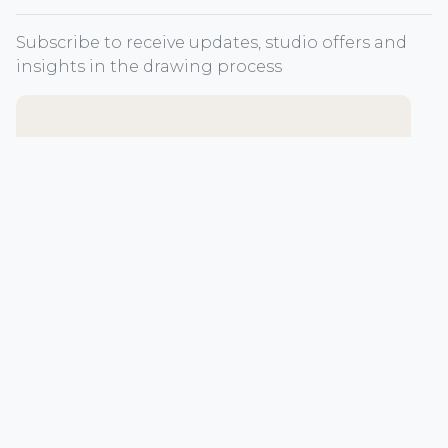
Subscribe to receive updates, studio offers and
insights in the drawing process
E-mail address *
First name *
Last name *
Subscribe