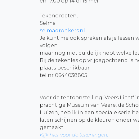
en 17.00 op 14 of 15 mei.
Tekengroeten,
Selma
selmadronkers.nl
Je kunt me ook spreken als je lessen w
volgen
maar nog niet duidelijk hebt welke les
Bij de tekenles op vrijdagochtend is 
plaats beschikbaar.
tel nr 0644038805
Voor de tentoonstelling 'Veers Licht' i
prachtige Museum van Veere, de Scho
Huizen, heb ik in een speciale serie het
laten schijnen op de kleuren onder w
gemaakt.
Kijk hier voor de tekeningen.